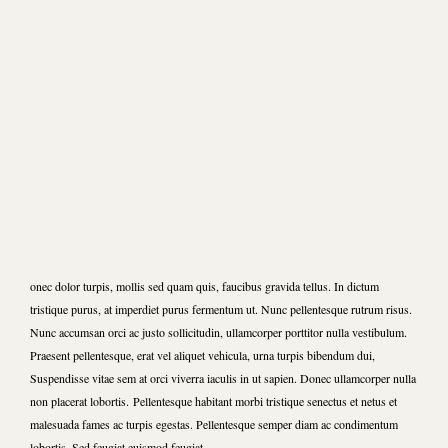
onec dolor turpis, mollis sed quam quis, faucibus gravida tellus. In dictum
tristique purus, at imperdiet purus fermentum ut. Nunc pellentesque rutrum risus.
Nunc accumsan orci ac justo sollicitudin, ullamcorper porttitor nulla vestibulum.
Praesent pellentesque, erat vel aliquet vehicula, urna turpis bibendum dui,
Suspendisse vitae sem at orci viverra iaculis in ut sapien. Donec ullamcorper nulla
non placerat lobortis. Pellentesque habitant morbi tristique senectus et netus et
malesuada fames ac turpis egestas. Pellentesque semper diam ac condimentum
lobortis. Sed feugiat euismod feugiat.