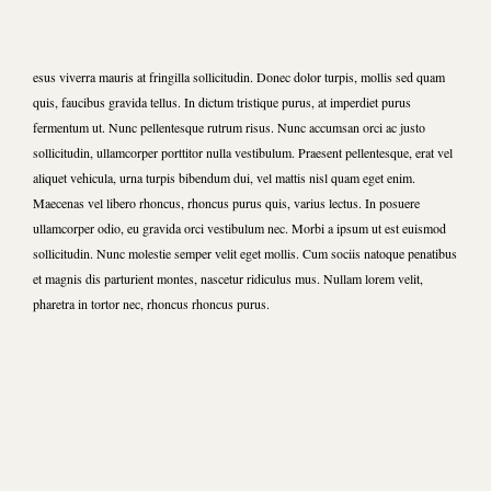
esus viverra mauris at fringilla sollicitudin. Donec dolor turpis, mollis sed quam
quis, faucibus gravida tellus. In dictum tristique purus, at imperdiet purus
fermentum ut. Nunc pellentesque rutrum risus. Nunc accumsan orci ac justo
sollicitudin, ullamcorper porttitor nulla vestibulum. Praesent pellentesque, erat vel
aliquet vehicula, urna turpis bibendum dui, vel mattis nisl quam eget enim.
Maecenas vel libero rhoncus, rhoncus purus quis, varius lectus. In posuere
ullamcorper odio, eu gravida orci vestibulum nec. Morbi a ipsum ut est euismod
sollicitudin. Nunc molestie semper velit eget mollis. Cum sociis natoque penatibus
et magnis dis parturient montes, nascetur ridiculus mus. Nullam lorem velit,
pharetra in tortor nec, rhoncus rhoncus purus.