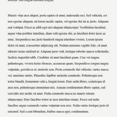
Mauris vitae arcu aliquet, porta sapien sit amet, malesuada orci. Sed vehicula, est
non egestas aliquam, mi lorem iaculis sapien, vel egestas dui mi ac justo. Aliquam
erat volutpat. Fusce ac nibh eget nisl aliquam ullamcorper. Vestibulum tincidunt,
augue vitae porttitor interdum, diam velit egestas dui, ac tincidunt dolor lacus ac
nunc. Suspendisse nec justo hendrerit magna interdum viverra. Lorem ipsum
dolor sit amet, consectetur adipiscing elit. Nullam maximus sagittis felis, sit amet
ultricies lectus eleifend ut. Aliquam justo velit, tristique lobortis massa sollicitudin,
facilisis imperdiet nibh. Curabitur sit amet tincidunt quam. Cras vel magna
pellentesque, viverra lectus rhoncus, accumsan quam. Suspendisse congue magna
vulputate, gravida ex et, molestie sem. Proin commodo dui vehicula, varius massa
vel, maximus metus. Phasellus dapibus molestie commodo. Pellentesque non
tortor blandit, fermentum velit a, feugiat lorem. Duis nulla libero, scelerisque id
arcu non, pellentesque elementum nisi. Aenean condimentum libero sapien, sed
convallis nisi mollis sit amet. Nulla commodo massa eu mauris rutrum
ullamcorper. Duis faucibus tortor ac arcu interdum ornare. Fusce sed nulla
faucibus augue commodo varius vulputate non eros. Nulla varius tristique justo id
euismod. Sed a sem bibendum, finibus massa eget, condimentum.